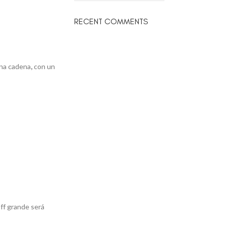
RECENT COMMENTS
una cadena
,
con un
uff grande será