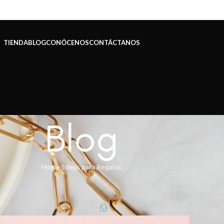
TIENDA
BLOG
CONÓCENOS
CONTÁCTANOS
Blog
Home
Ideas para Regalos
IDEAS PARA REGALOS
LO PARA MAMÁ
0
ccesoriosdeeva
On 27 abril, 2023