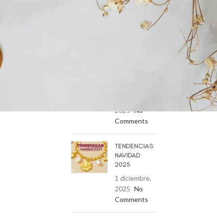
Tips de Joyas
RECENT POSTS
IDEAS DE
REGALOS
PARA AMIGAS
2 diciembre,
2025
No
Comments
TENDENCIAS
NAVIDAD
2025
1 diciembre,
2025
No
Comments