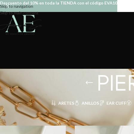
Descuento del 10% en toda la TIENDA con el código EVA10
Skip to navigation
Skip to main content
PI
ARETES
ANILLOS
EAR CUFF
Inicio
PIERCING
PIERCING TRAGUS