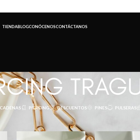
TIENDA
BLOG
CONÓCENOS
CONTÁCTANOS
ERCING TRAG
CADENAS
PIERCING
DESCUENTOS
PINES
PULSERAS