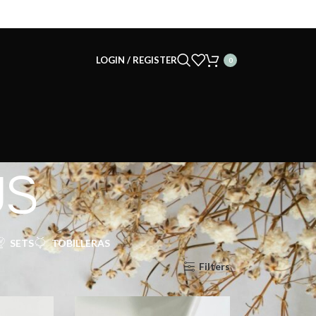
LOGIN / REGISTER
0
US
SETS
TOBILLERAS
Show
9
12
18
24
Filters