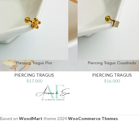
Piercing Tragus Flor
Piercing Tragus Cuadrado
PIERCING TRAGUS
PIERCING TRAGUS
$
17.000
$
16.000
Based on
WoodMart
theme
2024
WooCommerce Themes
.