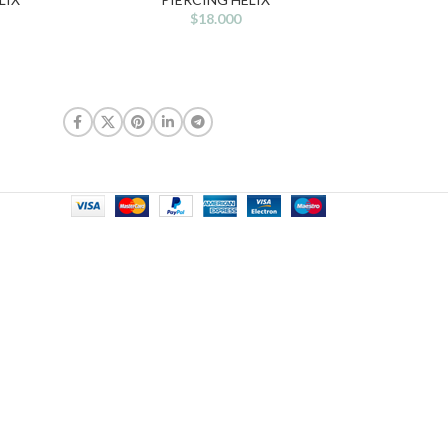
$
18.000