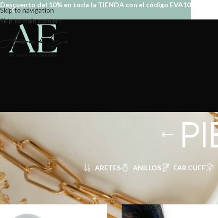
Descuento del 10% en toda la TIENDA con el código EVA10
Skip to navigation
Skip to main content
PI
ARETES
ANILLOS
EAR CUFF
Inicio
PIERCING
PIERCING HELIX