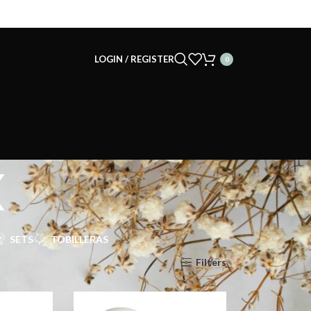
LOGIN / REGISTER
0
X
SETS
TOBILLERAS
Show
9
12
18
24
Filters