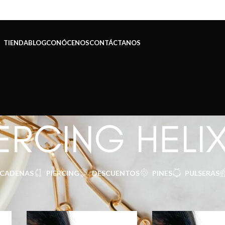
TIENDA
BLOG
CONÓCENOS
CONTÁCTANOS
ERCING HELI
CADENAS
PIERCING
DESCUENTOS
PINES
PULSERAS