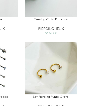
ta
Piercing Cinta Plateada
LIX
PIERCING HELIX
$
16.000
ateado
Set Piercing Punto Cristal
LIX
PIERCING HELIX