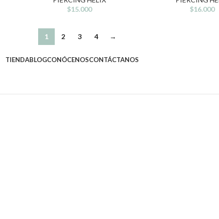
$
15.000
$
16.000
1
2
3
4
→
TIENDA
BLOG
CONÓCENOS
CONTÁCTANOS