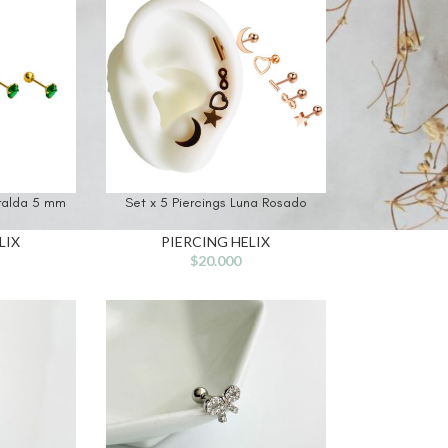
eralda 5 mm
Set x 5 Piercings Luna Rosado
LIX
PIERCING HELIX
$
20.000