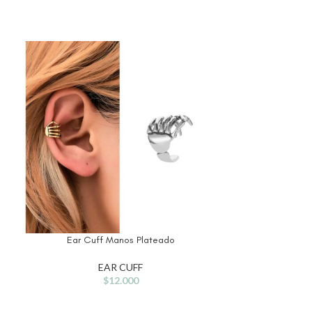
Ear Cuff Manos Plateado
Ear Cuf
EAR CUFF
$
12.000