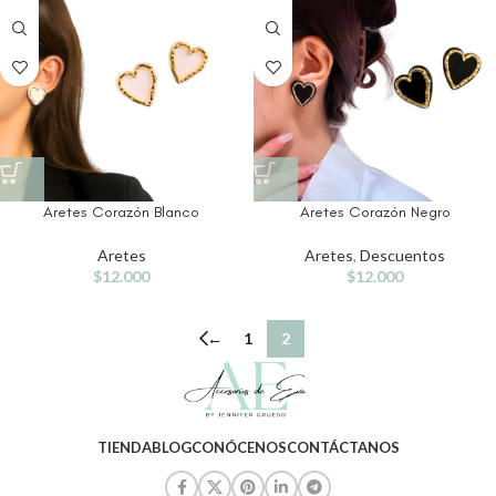
Aretes Corazón Blanco
Aretes Corazón Negro
Aretes
Aretes
,
Descuentos
$
12.000
$
12.000
←
1
2
TIENDA
BLOG
CONÓCENOS
CONTÁCTANOS